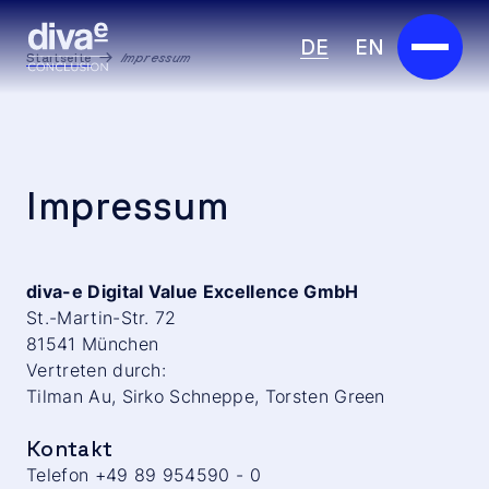
DE
EN
Startseite
Impressum
Services
Marketplace
Impressum
Branchen
Partner
diva-e Digital Value Excellence GmbH
St.-Martin-Str. 72
Über uns
81541 München
Vertreten durch:
Tilman Au, Sirko Schneppe, Torsten Green
Insights
Kontakt
Karriere
Telefon +49 89 954590 - 0