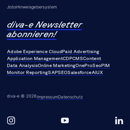
Jobs
Hinweisgebersystem
diva-e Newsletter
abonnieren!
Adobe Experience Cloud
Paid Advertising
Application Management
CDP
CMS
Content
Data Analysis
Online Marketing
OneProSeo
PIM
Monitor Reporting
SAP
SEO
Salesforce
AI
UX
diva-e © 2026
Impressum
Datenschutz