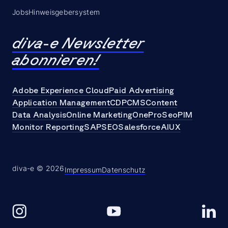
Jobs
Hinweisgebersystem
diva-e Newsletter
abonnieren!
Adobe Experience Cloud
Paid Advertising
Application Management
CDP
CMS
Content
Data Analysis
Online Marketing
OneProSeo
PIM
Monitor Reporting
SAP
SEO
Salesforce
AI
UX
diva-e © 2026
Impressum
Datenschutz