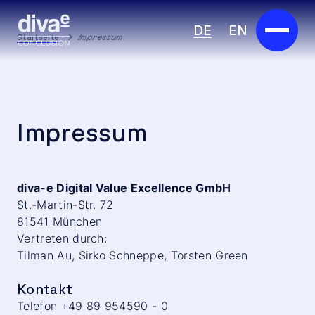
DE
EN
Startseite
Impressum
Services
Marketplace
Impressum
Branchen
Partner
diva-e Digital Value Excellence GmbH
St.-Martin-Str. 72
Über uns
81541 München
Vertreten durch:
Tilman Au, Sirko Schneppe, Torsten Green
Insights
Kontakt
Karriere
Telefon +49 89 954590 - 0