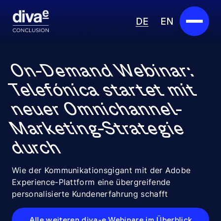
DE
EN
Services
On-Demand Webinar:
Marketplace
Telefónica startet mit
neuer Omnichannel-
Branchen
Marketing-Strategie
Partner
durch
Über uns
Wie der Kommunikationsgigant mit der Adobe
Insights
Experience-Plattform eine übergreifende
personalisierte Kundenerfahrung schafft
Karriere
Alle weiteren diva-e Webinare im Überblick