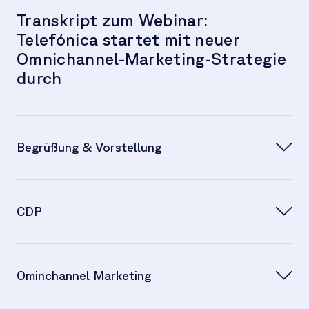
Transkript zum Webinar:
Telefónica startet mit neuer
Omnichannel-Marketing-Strategie
durch
Begrüßung & Vorstellung
Julia Miksch
CDP
Anna Graser:
Ominchannel Marketing