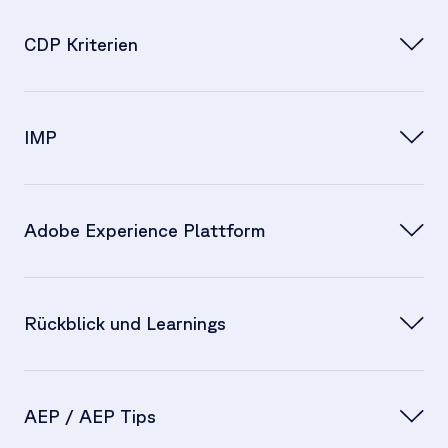
Anna Graser
CDP Kriterien
Franziska Borgwald
IMP
Thomas Forster
Anna Graser:
Adobe Experience Plattform
Thomas Forster
Anna Graser:
Rückblick und Learnings
Thomas Forster:
Thomas Forster:
Anna Graser
Anna Graser:
AEP / AEP Tips