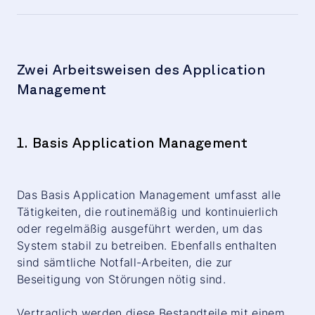
Anwendung und unterstützenden Systeme?
Wer steuert das Incident-Management?
Fehlerpriorisierung nach SLA
Welche SLA gibt der PaaS-Anbieter?
Zwei Arbeitsweisen des Application
Management
Welche (Public) Cloud liegt dem PaaS Angebot
zugrunde?
Wie sieht die Backup-Strategie aus?
1. Basis Application Management
Wer überwacht die Backups, wer führt
Recovery-Tests und Recovery im Ernstfall aus?
Das Basis Application Management umfasst alle
Wer führt die Deployments aus?
Tätigkeiten, die routinemäßig und kontinuierlich
oder regelmäßig ausgeführt werden, um das
Welche Möglichkeiten bestehen, ein eigenes
System stabil zu betreiben. Ebenfalls enthalten
Monitoring anzuschließen oder zu
sind sämtliche Notfall-Arbeiten, die zur
implementieren?
Beseitigung von Störungen nötig sind.
Wird ein Service Level Reporting zur
Vertraglich werden diese Bestandteile mit einem