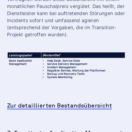
Verfügung gestellt?
monatlichen Pauschalpreis vergütet. Das heißt, der
Wie rechnet der PaaS-Anbieter seine
Dienstleister kann bei auftretenden Störungen oder
Leistungen ab; läuft alles über Pauschalen oder
Incidents sofort und umfassend agieren
gibt es auch einen Time- & Materialanteil
(entsprechend der Vorgaben, die im Transition-
(T&M)?
Projekt getroffen wurden).
Zur detaillierten Bestandsübersicht