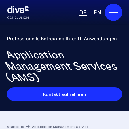
DE
EN
Services
Professionelle Betreuung Ihrer IT-Anwendungen
Marketplace
Application
Branchen
Management Services
(AMS)
Partner
Über uns
Kontakt aufnehmen
Insights
Karriere
Startseite
Application Management Service