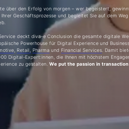
te über den Erfolg von morgen – wer begeistert, gewinnt.
ung Ihrer Geschäftsprozesse und begleitet Sie auf dem We
eb.
Service deckt diva-e Conclusion die gesamte digitale W
päische Powerhouse für Digital Experience und Business
motive
,
Retail,
Pharma
und
Financial Services
. Damit bie
0 Digital-Expert:innen, die Ihnen mit höchstem Engagem
erience zu gestalten.
We put the passion in transaction