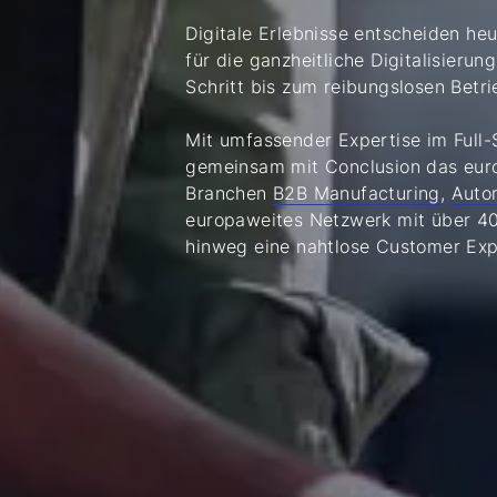
Digitale Erlebnisse entscheiden heu
für die ganzheitliche Digitalisier
Schritt bis zum reibungslosen Betri
Mit umfassender Expertise im Full-
gemeinsam mit Conclusion das euro
Branchen
B2B Manufacturing
,
Auto
europaweites Netzwerk mit über 400
hinweg eine nahtlose Customer Exp