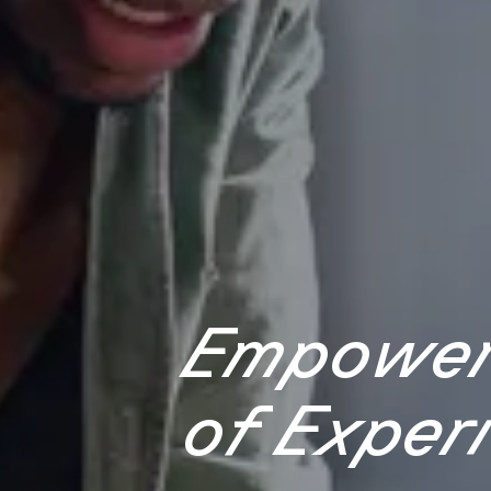
Empoweri
of Exper