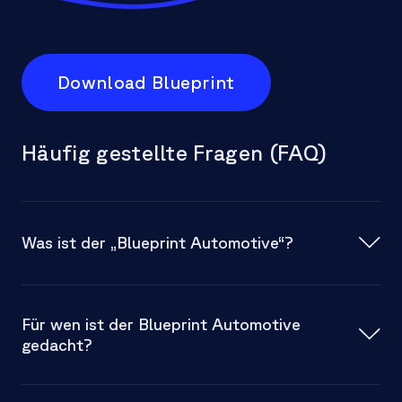
Download Blueprint
Häufig gestellte Fragen (FAQ)
Was ist der „Blueprint Automotive“?
Für wen ist der Blueprint Automotive
digitaler
gedacht?
Leitfaden
B2B-Segment der
Automobilbranche