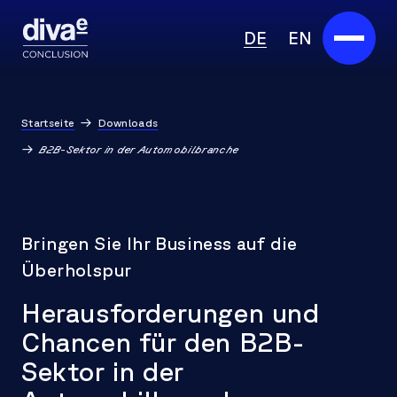
DE
EN
Services
Startseite
Downloads
Marketplace
B2B-Sektor in der Automobilbranche
Branchen
Partner
Bringen Sie Ihr Business auf die
Überholspur
Über uns
Herausforderungen und
Insights
Chancen für den B2B-
Sektor in der
Karriere