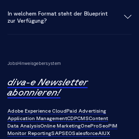
In welchem Format steht der Blueprint
strategische Orientierung
zur Verfügung?
Download-Dokument (PDF)
Jobs
Hinweisgebersystem
diva-e Newsletter
abonnieren!
Adobe Experience Cloud
Paid Advertising
Application Management
CDP
CMS
Content
Data Analysis
Online Marketing
OneProSeo
PIM
Monitor Reporting
SAP
SEO
Salesforce
AI
UX