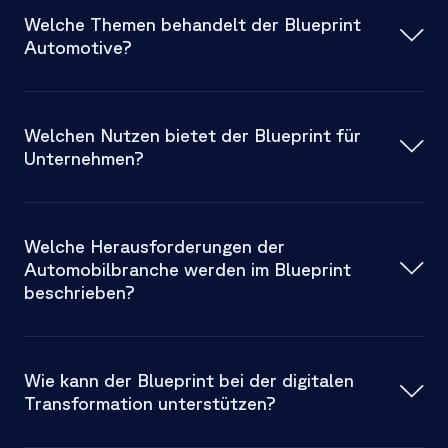
Welche Themen behandelt der Blueprint
Automotive?
Entscheider und Verantwortliche
B2B-Bereich
Welchen Nutzen bietet der Blueprint für
Schlüsselthemen
Unternehmen?
Welche Herausforderungen der
digitale Chancen
Automobilbranche werden im Blueprint
besser zu verstehen
beschrieben?
Wie kann der Blueprint bei der digitalen
Transformation unterstützen?
Fragmentierung der
Wertschöpfungskette
Daten-Silos