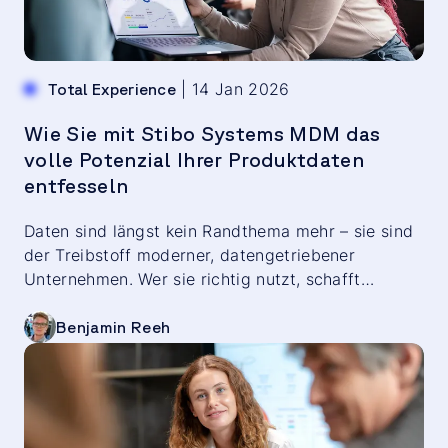
|
14 Jan 2026
Total Experience
Wie Sie mit Stibo Systems MDM das
volle Potenzial Ihrer Produktdaten
entfesseln
Daten sind längst kein Randthema mehr – sie sind
der Treibstoff moderner, datengetriebener
Unternehmen. Wer sie richtig nutzt, schafft
Effizienz, Transparenz und Vertrauen – intern wie
extern. Unser Partner Stibo Systems zählt zu den
Benjamin Reeh
leistungsstärksten Lösungen im Bereich Master
Data Management (MDM). Doch egal, ob Sie das
System bereits einsetzen oder erst evaluieren:
Entscheidend ist, wie Sie es nutzen.