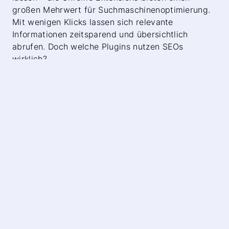
großen Mehrwert für Suchmaschinenoptimierung.
Mit wenigen Klicks lassen sich relevante
Informationen zeitsparend und übersichtlich
abrufen. Doch welche Plugins nutzen SEOs
wirklich?
ChatGPT for Google
Mit dieser Erweiterung sind SEO Prompts für
ChatGPT, Gemini, Claude und GPT nutzbar.
ChatGPT for Google
ist die KI-Extension, die Ihren
SEO Alltag revolutioniert. Im Pro-Abo haben Sie
neben dem Zugang zu GPT-4o zusätzlich Zugriff
auf Claude unf Gemini. Erweitern Sie das Fenster,
können Sie direkt in der Erweiterung die einzelnen
KI-Antworten miteinander vergleichen und sich die
Beste herausziehen. Dieses Chrome Plugin
erscheint nach der Installation permanent am
rechten Seitenrand in den SERPs und generiert KI-