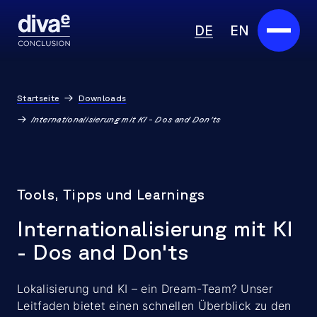
DE
EN
Services
Startseite
Downloads
Marketplace
Internationalisierung mit KI - Dos and Don'ts
Branchen
Partner
Tools, Tipps und Learnings
Über uns
Internationalisierung mit KI
- Dos and Don'ts
Insights
Lokalisierung und KI – ein Dream-Team? Unser
Karriere
Leitfaden bietet einen schnellen Überblick zu den