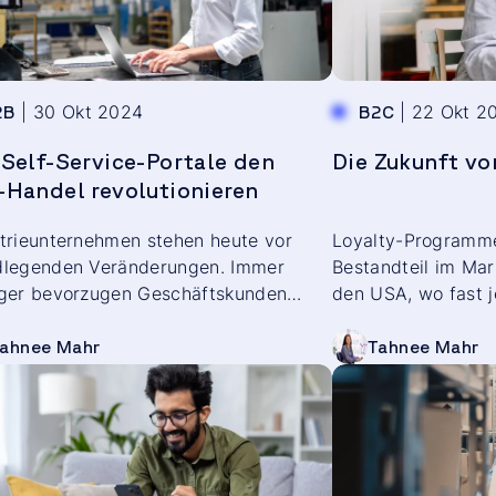
|
30 Okt 2024
|
22 Okt 2
2B
B2C
Self-Service-Portale den
Die Zukunft v
-Handel revolutionieren
trieunternehmen stehen heute vor
Loyalty-Programme 
dlegenden Veränderungen. Immer
Bestandteil im Mar
iger bevorzugen Geschäftskunden
den USA, wo fast 
ale Kanäle statt des traditionellen
Treueprämien anbie
 über Vertriebsmitarbeiter – eine
zunehmend homoge
ahnee Mahr
Tahnee Mahr
cklung, die wir bereits aus dem
drei Viertel der U
undengeschäft kennen. Die Customer
Programme als ver
ney im B2B-Bereich nimmt dabei eine
Konkurrenz ansehen
e Form an. So wie Privatkunden
Differenzierung im
ten nun auch B2B-Käufer:innen die