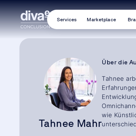
Services
Marketplace
Bra
Über die A
Tahnee arbe
Erfahrungen
Entwicklung
Omnichanne
wie Künstli
Tahnee Mahr
unterschied