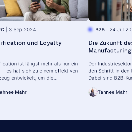
olle über ihre Einkaufserlebnisse und
n verstärkt auf Self-Service-
ngen. Während sich Verbraucher
t daran gewöhnt haben, online auf
|
3 Sep 2024
|
24 Jul 2
2C
B2B
nungen zuzugreifen oder
nements zu verwalten, erwarten auch
fication und Loyalty
Die Zukunft d
trielle Kund:innen zunehmend digitale
Manufacturing
ederzeit verfügbare Interaktionen. Als
rt auf diesen Trend bieten viele
ication ist längst mehr als nur ein
Der Industriesektor
nehmen heute integrierte Self-
 – es hat sich zu einem effektiven
den Schritt in de
ce-Portale an, die den B2B-Handel
eug entwickelt, um die
Dabei sind B2B-Kun
nisieren und Effizienzsteigerungen
nbindung auf ein neues Level zu
Produkte und Diens
eide Seiten schaffen.
. In diesem Artikel erfahren Sie, wie
nur über traditione
ahnee Mahr
Tahnee Mahr
ication funktioniert, welche Vorteile
etet und wie Sie es gezielt einsetzen
n, um Ihre Kund:innen langfristig an
Marke zu binden.