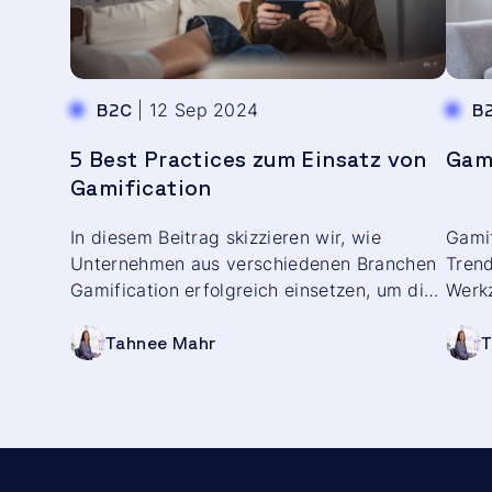
Kontr
setze
Lösu
längs
|
12 Sep 2024
B2C
B
Rech
Abon
5 Best Practices zum Einsatz von
Gami
indus
Gamification
und j
Antwo
In diesem Beitrag skizzieren wir, wie
Gamif
Unter
Unternehmen aus verschiedenen Branchen
Trend
Servi
Gamification erfolgreich einsetzen, um die
Werkz
moder
Kundenbindung zu stärken und innovative
Kunde
für b
Erlebnisse zu schaffen.
heben
Tahnee Mahr
T
Gamif
es bi
könne
Ihre 