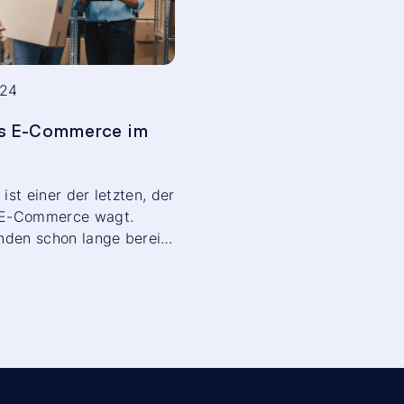
024
es E-Commerce im
 ist einer der letzten, der
n E-Commerce wagt.
den schon lange bereit,
tleistungen nicht mehr
lle Kanäle zu beziehen.