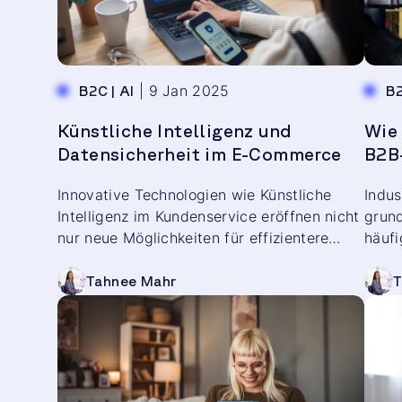
|
9 Jan 2025
B2C
|
AI
B
Künstliche Intelligenz und
Wie 
Datensicherheit im E-Commerce
B2B
Innovative Technologien wie Künstliche
Indus
Intelligenz im Kundenservice eröffnen nicht
grun
nur neue Möglichkeiten für effizientere
häuf
Prozesse, sondern vor allem für ein
digit
personalisiertes, kundenorientiertes
Kaufs
Tahnee Mahr
T
Einkaufserlebnis. Das große Aber: Der
Entwi
verantwortungsvolle Umgang mit Daten
Endk
bleibt dabei eine zentrale Herausforderung.
Jour
völlig neu
erwar