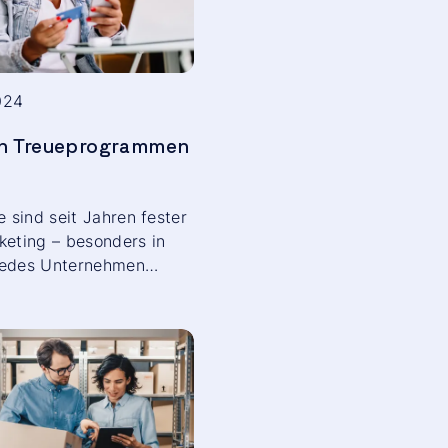
024
on Treueprogrammen
sind seit Jahren fester
keting – besonders in
jedes Unternehmen
tet. In dieser
nen Landschaft, in der
nternehmen ihre
gleichbar mit denen der
, steht die
 Mittelpunkt.