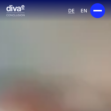
DE
EN
Services
Marketplace
Branchen
Partner
Über uns
Insights
Karriere