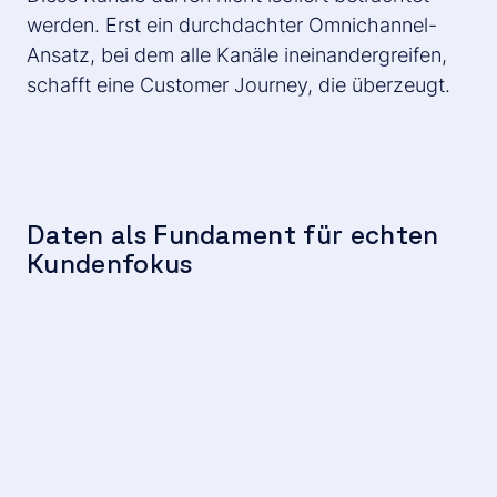
werden. Erst ein durchdachter
Omnichannel-
Ansatz
, bei dem alle Kanäle ineinandergreifen,
schafft eine Customer Journey, die überzeugt.
Daten als Fundament für echten
Kundenfokus
Die Basis für eine erfolgreiche Omnichannel-
Strategie: Daten – in all ihren Facetten
. Diese
ermöglichen es Unternehmen, ihre Performance zu
messen, zu analysieren und gezielt zu optimieren.
Gleichzeitig stellt die Datenflut viele vor
Herausforderungen: Händler:innen und
Konsument:innen sind mit einer Vielzahl an
Informationen konfrontiert – von Produktdetails