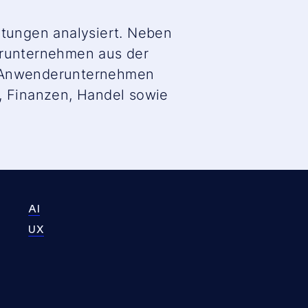
tungen analysiert. Neben
runternehmen aus der
n Anwenderunternehmen
e, Finanzen, Handel sowie
AI
UX