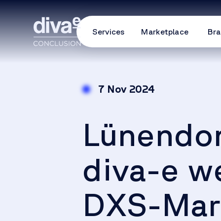
Services
Marketplace
Bra
7 Nov 2024
Lünendon
diva-e w
DXS-Mar