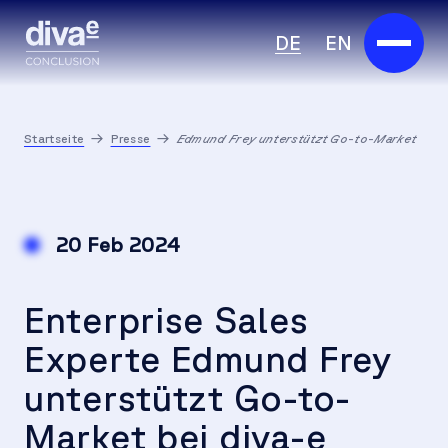
DE
EN
Services
Startseite
Presse
Edmund Frey unterstützt Go-to-Market
Marketplace
Branchen
20 Feb 2024
Partner
Enterprise Sales
Über uns
Experte Edmund Frey
Insights
unterstützt Go-to-
Karriere
Market bei diva-e