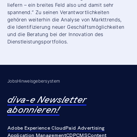
liefern – ein breites Feld also und damit sehr
spannend.“ Zu seinen Verantwortlichkeiten
gehören weiterhin die Analyse von Markttrends,
die Identifizierung neuer Geschäftsmöglichkeiten
und die Beratung bei der Innovation des
Dienstleistungsportfolios.
Jobs
Hinweisgebersystem
diva-e Newsletter
abonnieren!
Adobe Experience Cloud
Paid Advertising
Application Management
CDP
CMS
Content