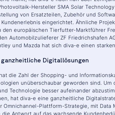
 Photovoltaik-Hersteller SMA Solar Technolog
ellung von Ersatzteilen, Zubehör und Softwar
s Kundenerlebnis eingerichtet. Ähnliche Proje
 den europäischen Tierfutter-Marktführer Fr
den Automobilzulieferer ZF Friedrichshafen A
tley und Mazda hat sich diva-e einen starken
ganzheitliche Digitallösungen
hat die Zahl der Shopping- und Informations
ologien unüberschaubar geworden sind. Um d
 und Technologie besser aufeinander abzust
n, hat diva-e eine ganzheitliche Digitalstrat
er Omnichannel-Plattform-Strategie, mit Dat
e die Antwort auf das wachsende Kundenbedür