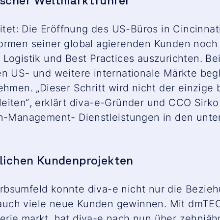
tscher Weltmarktführer
eitet: Die Eröffnung des US-Büros in Cincinnati
ormen seiner global agierenden Kunden noch 
 Logistik und Best Practices auszurichten. B
en US- und weitere internationale Märkte beg
rnehmen.
„Dieser Schritt wird nicht der einzig
eiten“
, erklärt diva-e-Gründer und CCO Sirk
on-Management- Dienstleistungen in den unte
tlichen Kundenprojekten
bsumfeld konnte diva-e nicht nur die Bezieh
uch viele neue Kunden gewinnen. Mit dmTECH
erie markt, hat diva-e nach nun über zehnjä