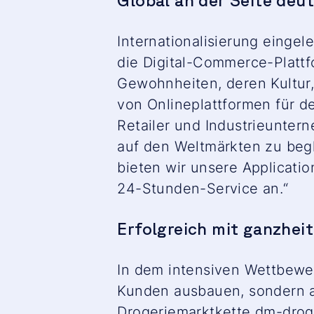
Global an der Seite deu
Internationalisierung eingel
die Digital-Commerce-Plattf
Gewohnheiten, deren Kultur,
von Onlineplattformen für d
Retailer und Industrieunte
auf den Weltmärkten zu begl
bieten wir unsere Applicati
24-Stunden-Service an.“
Erfolgreich mit ganzhei
In dem intensiven Wettbewer
Kunden ausbauen, sondern a
Drogeriemarktkette dm-drog