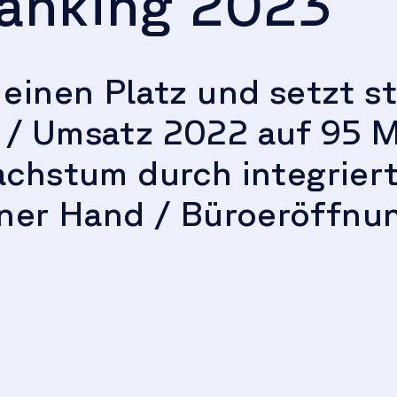
anking 2023
 einen Platz und setzt s
/ Umsatz 2022 auf 95 M
achstum durch integriert
iner Hand / Büroeröffnun