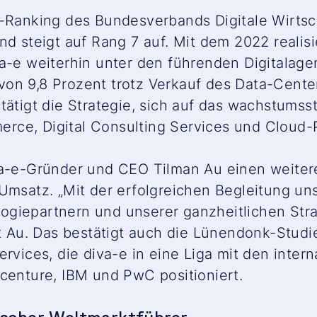
r-Ranking des Bundesverbands Digitale Wirts
nd steigt auf Rang 7 auf. Mit dem 2022 reali
va-e weiterhin unter den führenden Digitalag
on 9,8 Prozent trotz Verkauf des Data-Cente
tätigt die Strategie, sich auf das wachstumss
ce, Digital Consulting Services und Cloud-P
iva-e-Gründer und CEO Tilman Au einen weit
 Umsatz.
„Mit der erfolgreichen Begleitung un
giepartnern und unserer ganzheitlichen Strat
t Au. Das bestätigt auch die Lünendonk-Studi
ervices, die diva-e in eine Liga mit den int
ccenture, IBM und PwC positioniert.