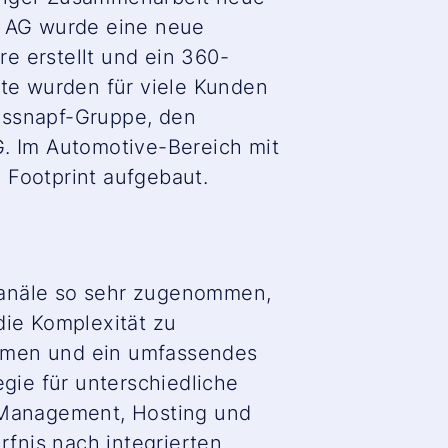
y AG wurde eine neue
e erstellt und ein 360-
kte wurden für viele Kunden
essnapf-Gruppe, den
G. Im Automotive-Bereich mit
 Footprint aufgebaut.
kanäle so sehr zugenommen,
ie Komplexität zu
immen und ein umfassendes
egie für unterschiedliche
a Management, Hosting und
fnis nach integrierten