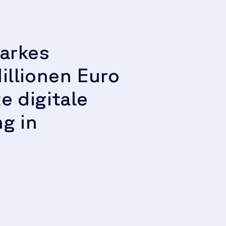
tarkes
illionen Euro
e digitale
g in