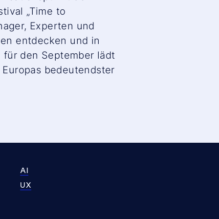
tival „Time to
anager, Experten und
gen entdecken und in
 für den September lädt
zu Europas bedeutendster
AI
UX