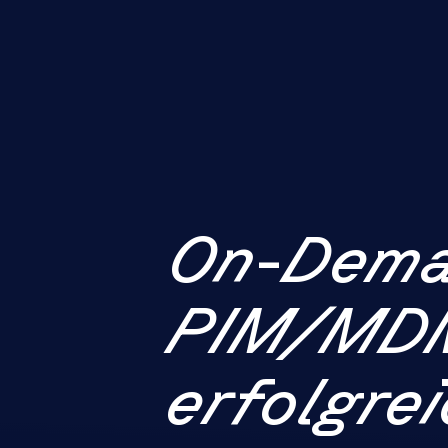
On-Dema
PIM/MD
erfolgrei