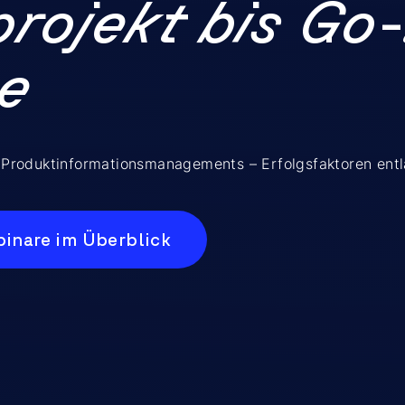
rojekt bis Go-
-e
es Produktinformationsmanagements – Erfolgsfaktoren ent
binare im Überblick