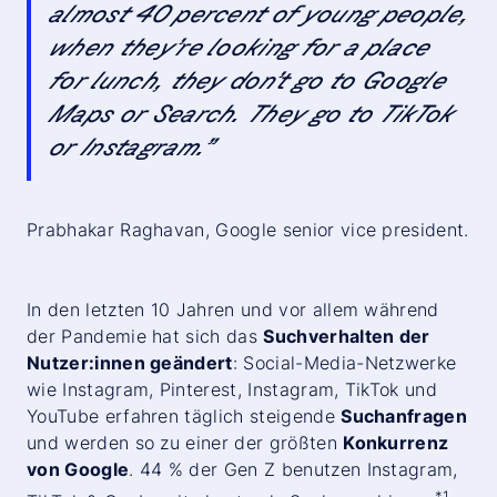
almost 40 percent of young people,
when they’re looking for a place
for lunch, they don’t go to Google
Maps or Search. They go to TikTok
or Instagram.”
Prabhakar Raghavan, Google senior vice president.
In den letzten 10 Jahren und vor allem während
der Pandemie hat sich das
Suchverhalten der
Nutzer:innen geändert
: Social-Media-Netzwerke
wie Instagram, Pinterest, Instagram, TikTok und
YouTube erfahren täglich steigende
Suchanfragen
und werden so zu einer der größten
Konkurrenz
von Google
. 44 % der Gen Z benutzen Instagram,
*1