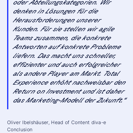
oder Abteilungskategorien. Wir
denken in Lösungen für die
Herausforderungen
unserer
Kunden. Für
sie
stellen wir agile
Teams zusammen, die konkrete
Antworten
auf konkrete Probleme
liefern.
Das
macht uns schneller,
effizienter und auch
erfolgreicher
als andere Player am Markt. Total
Experience erhöht
nachweisbar
den
Return on Investment und ist daher
das
Marketing
-Modell der Zukunft.“
Oliver Ibelshäuser, Head of Content diva-e
Conclusion