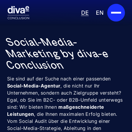
DE
EN
Services
Social-Media-
Marketplace
Marketing by diva-e
Conclusion
Branchen
Partner
Sie sind auf der Suche nach einer passenden
Social-Media-Agentur
, die nicht nur Ihr
Über uns
Unternehmen, sondern auch Zielgruppe versteht?
Egal, ob Sie im B2C- oder B2B-Umfeld unterwegs
sind: Wir bieten Ihnen
maßgeschneiderte
Insights
Leistungen
, die Ihnen maximalen Erfolg bieten.
Vom Social Audit über die Entwicklung einer
Karriere
Social-Media-Strategie, Ableitung in den