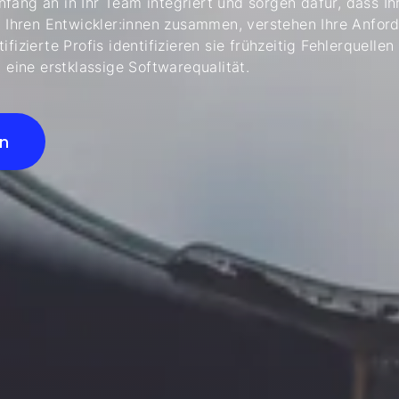
ang an in Ihr Team integriert und sorgen dafür, dass Ihre
it Ihren Entwickler:innen zusammen, verstehen Ihre Anfor
tifizierte Profis identifizieren sie frühzeitig Fehlerquel
 eine erstklassige Softwarequalität.
n