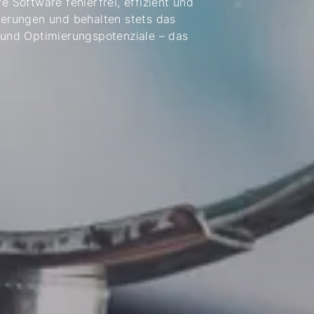
 Software fehlerfrei, effizient und
derungen und behalten stets das
len und Optimierungspotenziale – das