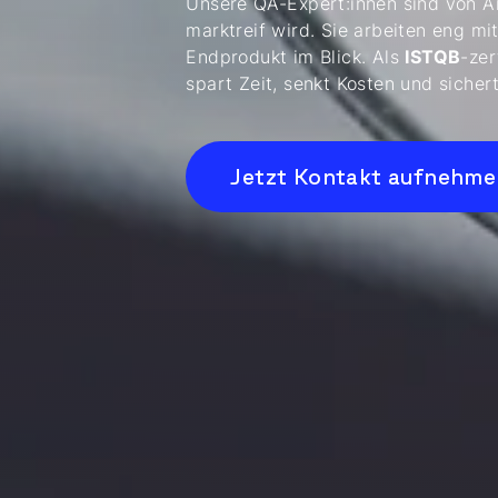
Unsere QA-Expert:innen sind von Anf
marktreif wird. Sie arbeiten eng m
Endprodukt im Blick. Als
ISTQB
-zer
spart Zeit, senkt Kosten und sichert
Jetzt Kontakt aufnehme