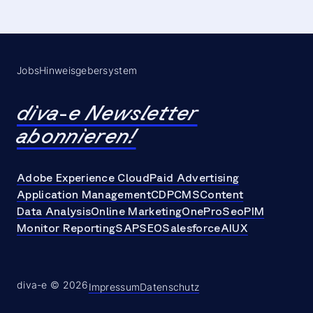
Jobs
Hinweisgebersystem
diva-e Newsletter
abonnieren!
Adobe Experience Cloud
Paid Advertising
Application Management
CDP
CMS
Content
Data Analysis
Online Marketing
OneProSeo
PIM
Monitor Reporting
SAP
SEO
Salesforce
AI
UX
diva-e © 2026
Impressum
Datenschutz