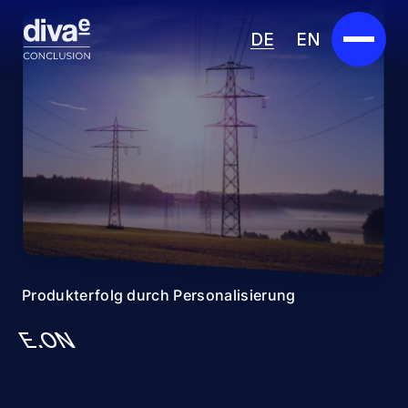
DE
EN
Services
Marketplace
Branchen
Partner
Über uns
Produkterfolg durch Personalisierung
Insights
E.ON
Karriere