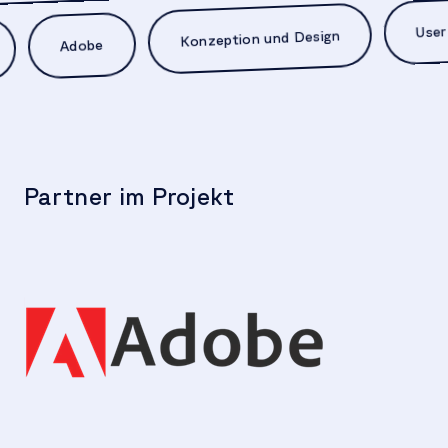
User Exp
Konzeption und Design
Adobe
Partner im Projekt