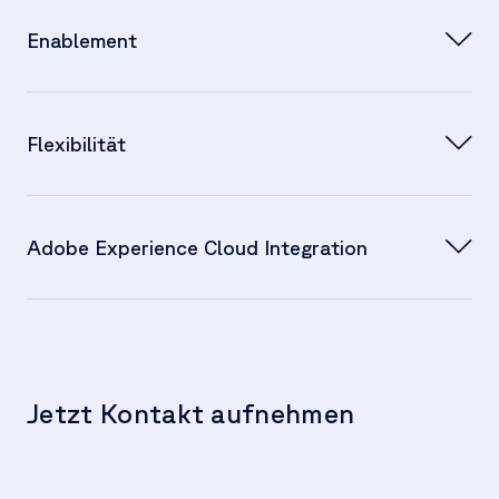
Enablement
Flexibilität
Wir ermöglichen es unseren Kunden, Projekte
Adobe Experience Cloud Integration
flexibel anzupassen, wann immer sich die
Geschäftsanforderungen ändern.
Jetzt Kontakt aufnehmen
We