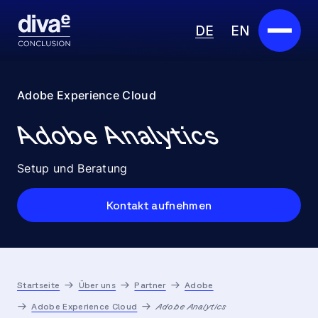
DE
EN
Services
Adobe Experience Cloud
Marketplace
Adobe Analytics
Branchen
Setup und Beratung
Partner
Kontakt aufnehmen
Über uns
Insights
Startseite
Über uns
Partner
Adobe
Karriere
Adobe Experience Cloud
Adobe Analytics