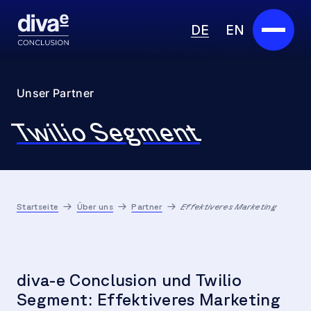
DE
EN
Services
Unser Partner
Marketplace
Twilio Segment
Branchen
Partner
Startseite
Über uns
Partner
Effektiveres Marketing
Über uns
Insights
diva-e Conclusion und Twilio
Karriere
Segment: Effektiveres Marketing